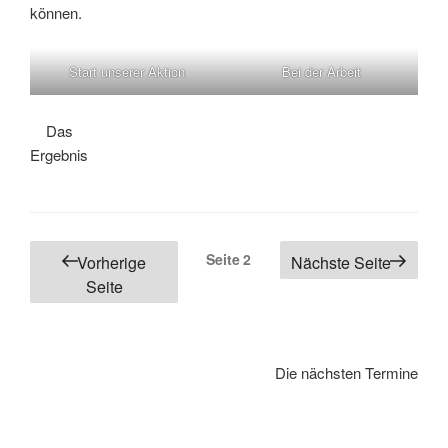
können.
Start unserer Aktion
Bei der Arbeit
Das
Ergebnis
Seitennummerierung
Seite
2
Vorherige
Nächste Seite
der
Seite
Beiträge
Die nächsten Termine