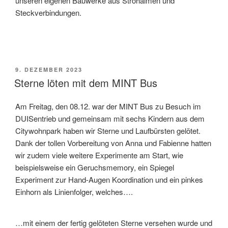
unseren eigenen Bauwerke aus Strohalmen und
Steckverbindungen.
VERÖFFENTLICHT
9. DEZEMBER 2023
AM
Sterne löten mit dem MINT Bus
Am Freitag, den 08.12. war der MINT Bus zu Besuch im
DUISentrieb und gemeinsam mit sechs Kindern aus dem
Citywohnpark haben wir Sterne und Laufbürsten gelötet.
Dank der tollen Vorbereitung von Anna und Fabienne hatten
wir zudem viele weitere Experimente am Start, wie
beispielsweise ein Geruchsmemory, ein Spiegel
Experiment zur Hand-Augen Koordination und ein pinkes
Einhorn als Linienfolger, welches….
…mit einem der fertig gelöteten Sterne versehen wurde und