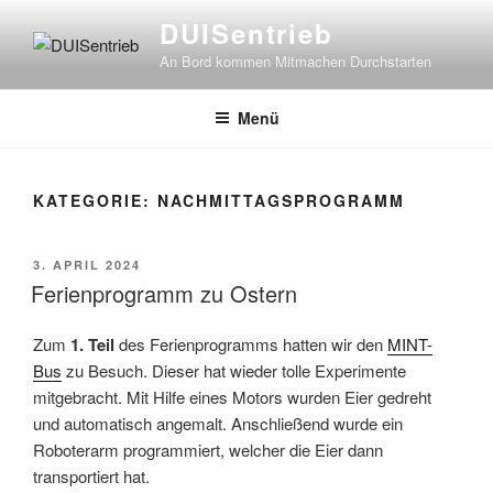
Zum
DUISentrieb
Inhalt
An Bord kommen Mitmachen Durchstarten
springen
Menü
KATEGORIE:
NACHMITTAGSPROGRAMM
VERÖFFENTLICHT
3. APRIL 2024
AM
Ferienprogramm zu Ostern
Zum
1. Teil
des Ferienprogramms hatten wir den
MINT-
Bus
zu Besuch. Dieser hat wieder tolle Experimente
mitgebracht. Mit Hilfe eines Motors wurden Eier gedreht
und automatisch angemalt. Anschließend wurde ein
Roboterarm programmiert, welcher die Eier dann
transportiert hat.