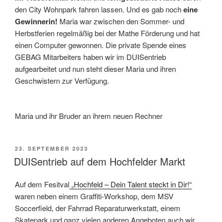
den City Wohnpark fahren lassen. Und es gab noch
eine
Gewinnerin!
Maria war zwischen den Sommer- und
Herbstferien regelmäßig bei der Mathe Förderung und hat
einen Computer gewonnen. Die private Spende eines
GEBAG Mitarbeiters haben wir im DUISentrieb
aufgearbeitet und nun steht dieser Maria und ihren
Geschwistern zur Verfügung.
Maria und ihr Bruder an ihrem neuen Rechner
VERÖFFENTLICHT
23. SEPTEMBER 2023
AM
DUISentrieb auf dem Hochfelder Markt
Auf dem Fesitval
„Hochfeld – Dein Talent steckt in Di
r!“
waren neben einem Graffiti-Workshop, dem MSV
Soccerfield, der Fahrrad Reparaturwerkstatt, einem
Skatepark und ganz vielen anderen Angeboten auch wir