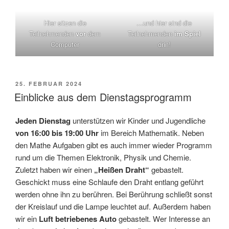
Hier sitzen die
…und hier sind die
Teilnehmenden
vor
dem
Teilnehmenden
im Spiel
Computer
drin!
VERÖFFENTLICHT
25. FEBRUAR 2024
AM
Einblicke aus dem Dienstagsprogramm
Jeden Dienstag
unterstützen wir Kinder und Jugendliche
von 16:00 bis 19:00 Uhr
im Bereich Mathematik. Neben
den Mathe Aufgaben gibt es auch immer wieder Programm
rund um die Themen Elektronik, Physik und Chemie.
Zuletzt haben wir einen
„Heißen Draht“
gebastelt.
Geschickt muss eine Schlaufe den Draht entlang geführt
werden ohne ihn zu berühren. Bei Berührung schließt sonst
der Kreislauf und die Lampe leuchtet auf. Außerdem haben
wir ein
Luft betriebenes Auto
gebastelt. Wer Interesse an