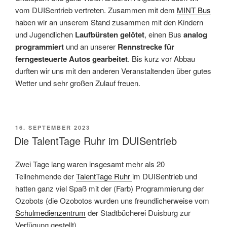
vom DUISentrieb vertreten. Zusammen mit dem
MINT Bus
haben wir an unserem Stand zusammen mit den Kindern
und Jugendlichen
Laufbürsten gelötet
, einen Bus
analog
programmiert
und an unserer
Rennstrecke für
ferngesteuerte Autos gearbeitet
. Bis kurz vor Abbau
durften wir uns mit den anderen Veranstaltenden über gutes
Wetter und sehr großen Zulauf freuen.
VERÖFFENTLICHT
16. SEPTEMBER 2023
AM
Die TalentTage Ruhr im DUISentrieb
Zwei Tage lang waren insgesamt mehr als 20
Teilnehmende der
TalentTage Ruhr
im DUISentrieb und
hatten ganz viel Spaß mit der (Farb) Programmierung der
Ozobots (die Ozobotos wurden uns freundlicherweise vom
Schulmedienzentrum
der Stadtbücherei Duisburg zur
Verfügung gestellt)