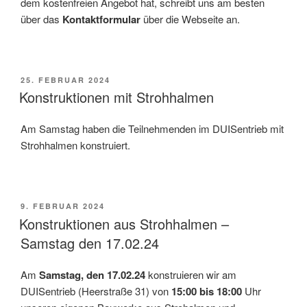
dem kostenfreien Angebot hat, schreibt uns am besten
über das
Kontaktformular
über die Webseite an.
VERÖFFENTLICHT
25. FEBRUAR 2024
AM
Konstruktionen mit Strohhalmen
Am Samstag haben die Teilnehmenden im DUISentrieb mit
Strohhalmen konstruiert.
VERÖFFENTLICHT
9. FEBRUAR 2024
AM
Konstruktionen aus Strohhalmen –
Samstag den 17.02.24
Am
Samstag, den 17.02.24
konstruieren wir am
DUISentrieb (Heerstraße 31) von
15:00 bis 18:00
Uhr