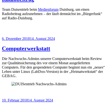
Team Duisentrieb beim
Medienforum
Duisburg, um einen
Radiobeitrag aufzunehmen – der läuft demnächst im „Bürgerfunk“
auf Radio-Duisburg.
Veröffentlicht
6. Dezember 2018
14. August 2024
am
Computerwerkstatt
Die Nachwuchs-Admins unserer Computerwerkstatt beim Review
zur Qualitätssicherung des vor einem Monat ausgelieferten
Computers. Für den gespendeten Computer beginnt nun ein „neues“
Leben unter Linux (LabDoo-Version) in der „Heimatwerkstatt“ der
GEBAG.
Veröffentlicht
10. Februar 2018
14. August 2024
am