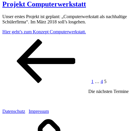
Projekt Computerwerkstatt
Unser erstes Projekt ist geplant: „Computerwerkstatt als nachhaltige
Schülerfirma“. Im März 2018 soll’s losgehen.
Hier geht’s zum Konzept Computerwerkstatt.
Seitennummerierung
Vorherige
Seite
Seite
Seite
Seite
der
Beiträge
1
…
4
5
Die nächsten Termine
Datenschutz
Impressum
Mastodon