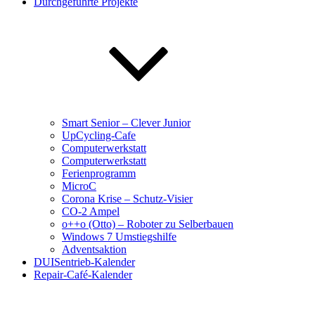
Durchgeführte Projekte
Smart Senior – Clever Junior
UpCycling-Cafe
Computerwerkstatt
Computerwerkstatt
Ferienprogramm
MicroC
Corona Krise – Schutz-Visier
CO-2 Ampel
o++o (Otto) – Roboter zu Selberbauen
Windows 7 Umstiegshilfe
Adventsaktion
DUISentrieb-Kalender
Repair-Café-Kalender