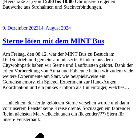
(Heerstraße 31) von
15:00 bis 18:00
Uhr unseren eigenen
Bauwerke aus Strohalmen und Steckverbindungen.
Veröffentlicht
9. Dezember 2023
14. August 2024
am
Sterne löten mit dem MINT Bus
Am Freitag, den 08.12. war der MINT Bus zu Besuch im
DUISentrieb und gemeinsam mit sechs Kindern aus dem
Citywohnpark haben wir Sterne und Laufbürsten gelötet. Dank der
tollen Vorbereitung von Anna und Fabienne hatten wir zudem viele
weitere Experimente am Start, wie beispielsweise ein
Geruchsmemory, ein Spiegel Experiment zur Hand-Augen
Koordination und ein pinkes Einhorn als Linienfolger, welches….
…mit einem der fertig gelöteten Sterne versehen wurde und dann
vor unserem Fenster seine Kreise drehte. Sozusagen ein fahrender
(beim nächsten Mal vielleicht auch ein fliegender???) Stern für
unsere Fensterbank!
Seitennummerierung
Vorherige
Seite
Seite
Seite
Seite
Nächste