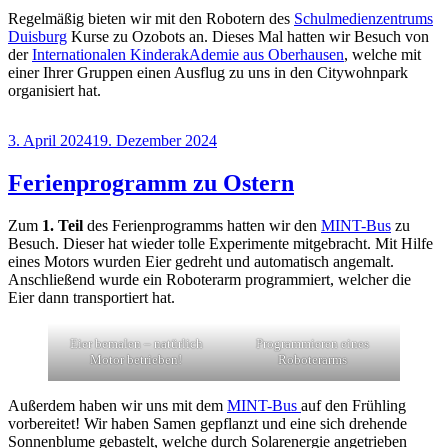
Regelmäßig bieten wir mit den Robotern des
Schulmedienzentrums
Duisburg
Kurse zu Ozobots an. Dieses Mal hatten wir Besuch von
der
Internationalen KinderakAdemie aus Oberhausen
, welche mit
einer Ihrer Gruppen einen Ausflug zu uns in den Citywohnpark
organisiert hat.
Veröffentlicht
3. April 2024
19. Dezember 2024
am
Ferienprogramm zu Ostern
Zum
1. Teil
des Ferienprogramms hatten wir den
MINT-Bus
zu
Besuch. Dieser hat wieder tolle Experimente mitgebracht. Mit Hilfe
eines Motors wurden Eier gedreht und automatisch angemalt.
Anschließend wurde ein Roboterarm programmiert, welcher die
Eier dann transportiert hat.
Eier bemalen – natürlich
Programmieren eines
Motor betrieben!
Roboterarms
Außerdem haben wir uns mit dem
MINT-Bus
auf den Frühling
vorbereitet! Wir haben Samen gepflanzt und eine sich drehende
Sonnenblume gebastelt, welche durch Solarenergie angetrieben