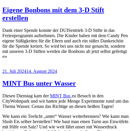
am
Eigene Bonbons mit dem 3-D Stift
erstellen
Dank einer Spende konnte der DUISentrieb 3-D Stifte in das
Ferienprogramm aufnehmen. Die Kinder haben mit dem Candy Pen
eigene Süßigkeiten für die Eltern und auch ein süßes Dankeschön
für die Spende kreiert. So wird bei uns nicht nur genascht, sondern
mit unseren 3-D Stiften werden die Bonbons ab jetzt selbst gefertigt
🍬
Veröffentlicht
21. Juli 2024
14. August 2024
am
MINT Bus unter Wasser
Diesen Dienstag kam der
MINT Bus
zu Besuch in den
CityWohnpark und wir hatten jede Menge Experimente rund um das
Thema Wasser. Genau das Richtige an diesen heißen Tagen!
Wie kann ein Teelicht „unter“ Wasser weiterbrennen? Wie kann man
Slush Eis selber herstellen? Wie baut man einen Turm aus Eiswüfeln
mit Hilfe von Salz? Und wie weit fährt unser mit Wasserdruck