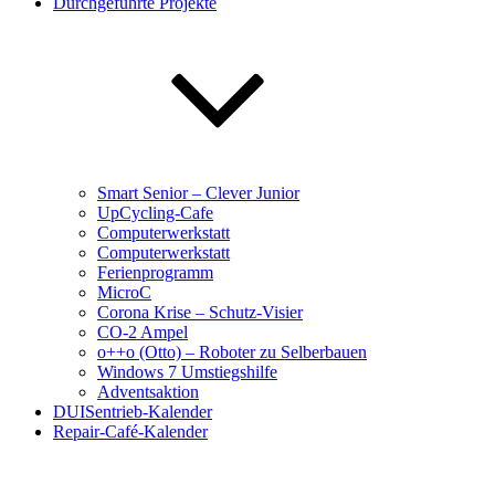
Durchgeführte Projekte
Smart Senior – Clever Junior
UpCycling-Cafe
Computerwerkstatt
Computerwerkstatt
Ferienprogramm
MicroC
Corona Krise – Schutz-Visier
CO-2 Ampel
o++o (Otto) – Roboter zu Selberbauen
Windows 7 Umstiegshilfe
Adventsaktion
DUISentrieb-Kalender
Repair-Café-Kalender