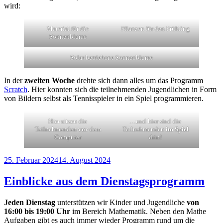
wird:
Material für die
Pflanzen für den Frühling
Sonnenblume
Solar betriebene Sonnenblume
In der
zweiten Woche
drehte sich dann alles um das Programm
Scratch
. Hier konnten sich die teilnehmenden Jugendlichen in Form
von Bildern selbst als Tennisspieler in ein Spiel programmieren.
Hier sitzen die
…und hier sind die
Teilnehmenden
vor
dem
Teilnehmenden
im Spiel
Computer
drin!
Veröffentlicht
25. Februar 2024
14. August 2024
am
Einblicke aus dem Dienstagsprogramm
Jeden Dienstag
unterstützen wir Kinder und Jugendliche
von
16:00 bis 19:00 Uhr
im Bereich Mathematik. Neben den Mathe
Aufgaben gibt es auch immer wieder Programm rund um die