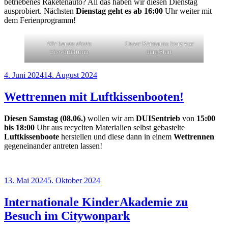
betriebenes Raketenauto? All das haben wir diesen Dienstag
ausprobiert. Nächsten
Dienstag geht es ab 16:00
Uhr weiter mit
dem Ferienprogramm!
Wir bauen einen
Unser Rennauto kurz vor
Eiswürfelturm
dem Start
Veröffentlicht
4. Juni 2024
14. August 2024
am
Wettrennen mit Luftkissenbooten!
Diesen Samstag (08.06.)
wollen wir am
DUISentrieb
von
15:00
bis 18:00
Uhr aus recyclten Materialien selbst gebastelte
Luftkissenboote
herstellen und diese dann in einem
Wettrennen
gegeneinander antreten lassen!
Veröffentlicht
13. Mai 2024
5. Oktober 2024
am
Internationale KinderAkademie zu
Besuch im Citywonpark