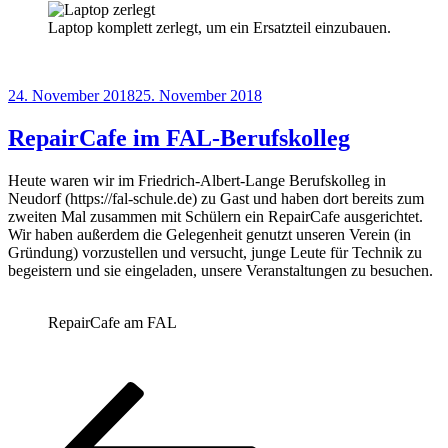
Laptop komplett zerlegt, um ein Ersatzteil einzubauen.
Veröffentlicht
24. November 2018
25. November 2018
am
RepairCafe im FAL-Berufskolleg
Heute waren wir im Friedrich-Albert-Lange Berufskolleg in
Neudorf (https://fal-schule.de) zu Gast und haben dort bereits zum
zweiten Mal zusammen mit Schülern ein RepairCafe ausgerichtet.
Wir haben außerdem die Gelegenheit genutzt unseren Verein (in
Gründung) vorzustellen und versucht, junge Leute für Technik zu
begeistern und sie eingeladen, unsere Veranstaltungen zu besuchen.
RepairCafe am FAL
Seitennummerierung
Vorherige
Seite
Seite
Seite
Seite
Seite
Nächste
Seite
Seite
der