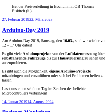
Bei der Preisverleihung in Bochum mit OB Thomas
Eiskirch (li.)
Veröffentlicht
27. Februar 2019
22. März 2023
am
Arduino-Day 2019
Am Arduino-Day 2019, Samstag, den
16.03
., sind wir wieder von
12 – 17 Uhr dabei!
Es gibt viele
Arduinoprojekte
von der
Luftdatenmessung
über
selbstfahrende Fahrzeuge
bis zur
Haussteuerung
zu sehen und
auszuprobieren.
Es gibt auch die Möglichkeit,
eigene Arduino-Projekte
mitzubringen und vorzuführen oder sich bei Problemen helfen zu
lassen.
Lasst uns einen schönen Tag im Zeichen des beliebten
Microcontrollers verbringen!
Veröffentlicht
14. Januar 2019
14. August 2024
am