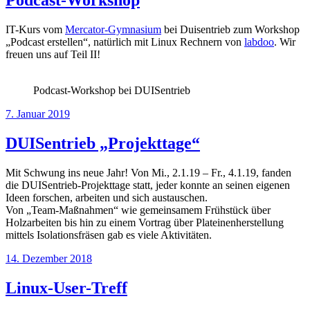
Podcast-Workshop
IT-Kurs vom
Mercator-Gymnasium
bei Duisentrieb zum Workshop
„Podcast erstellen“, natürlich mit Linux Rechnern von
labdoo
. Wir
freuen uns auf Teil II!
Podcast-Workshop bei DUISentrieb
Veröffentlicht
7. Januar 2019
am
DUISentrieb „Projekttage“
Mit Schwung ins neue Jahr! Von Mi., 2.1.19 – Fr., 4.1.19, fanden
die DUISentrieb-Projekttage statt, jeder konnte an seinen eigenen
Ideen forschen, arbeiten und sich austauschen.
Von „Team-Maßnahmen“ wie gemeinsamem Frühstück über
Holzarbeiten bis hin zu einem Vortrag über Plateinenherstellung
mittels Isolationsfräsen gab es viele Aktivitäten.
Veröffentlicht
14. Dezember 2018
am
Linux-User-Treff