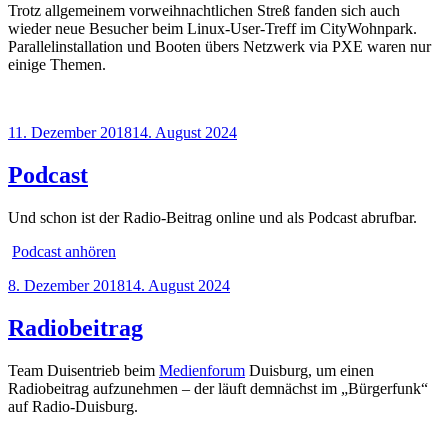
Trotz allgemeinem vorweihnachtlichen Streß fanden sich auch
wieder neue Besucher beim Linux-User-Treff im CityWohnpark.
Parallelinstallation und Booten übers Netzwerk via PXE waren nur
einige Themen.
Veröffentlicht
11. Dezember 2018
14. August 2024
am
Podcast
Und schon ist der Radio-Beitrag online und als Podcast abrufbar.
Podcast anhören
Veröffentlicht
8. Dezember 2018
14. August 2024
am
Radiobeitrag
Team Duisentrieb beim
Medienforum
Duisburg, um einen
Radiobeitrag aufzunehmen – der läuft demnächst im „Bürgerfunk“
auf Radio-Duisburg.