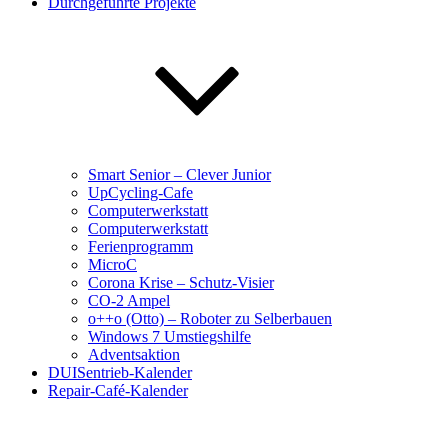
Durchgeführte Projekte
Smart Senior – Clever Junior
UpCycling-Cafe
Computerwerkstatt
Computerwerkstatt
Ferienprogramm
MicroC
Corona Krise – Schutz-Visier
CO-2 Ampel
o++o (Otto) – Roboter zu Selberbauen
Windows 7 Umstiegshilfe
Adventsaktion
DUISentrieb-Kalender
Repair-Café-Kalender