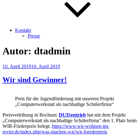
Kontakt
Presse
Autor:
dtadmin
Veröffentlicht
10. April 2019
10. April 2019
am
Wir sind Gewinner!
Preis für die Jugendförderung mit unserem Projekt
„Computerwerkstatt als nachhaltige Schülerfirma“
Preisverleihung in Bochum:
DUISentrieb
hat mit dem Projekt
„Computerwerkstatt als nachhaltige Schülerfirma“ den 1. Platz beim
WIR-Förderpreis belegt.
https://www.wir-wohnen-im-
revier.de/index.php/was-machen-wir/wir-foerderpreis